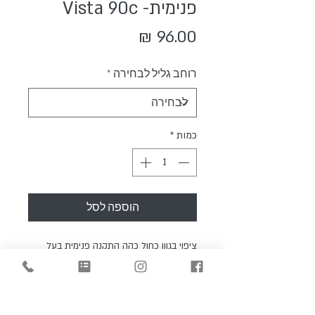
פנימית- Vista 90c
מחיר
רוחב גליל לבחירה
*
כמות
*
הוספה לסל
ציפוי בגוון כחול כהה התקנה פנימית בעל
אפקט מראה חיצונית בלבד
ללא אפקט מראה פנימי בלילה.
יעיל ביותר לדחיית חום ומניעת סינוור
מתאים למגורים ,משרדים, מחסנים ומקומות