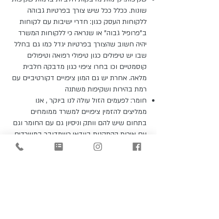
שונות. ככלל ככל שיש צורך בפרטיות גבוהה
ללקוחות העסק כגון: חדרי ישיבות עם לקוחות
ב"פרופיל גבוה" או שנראה כי ללקוחות המשרד
יהיה חשוב שהצורך בפרטיות יגדל כמו גם בחלל
שבו יש טיפולים כגון טיפולי רפואה וטיפולים
קוסמטיים וכו בחרו ציפוי כגון מדבקה חלבית
מלאה. אחרת יש גם המון ציפויים דקורטיביים עם
רמת בהירות ושקיפות משתנה
חומר: לפעמים הזול עולה לנו ביוקר , אנו
ממליצים להזמין ציפויים למשרד ממומחים
בתחום שיש להם וותק וניסיון גם עם החומר וגם
עם איכות ההתקנות בוודאי כשמדובר במשרדים
ועסקים עם קבלת קהל שם הנראות של העסק
חשובה – מוזמנים ליצור איתנו קשר להצעת
מחיר למדבקות חלביות לזכוכיות המשרד
לסיכום, מדבקות חלביות הן פתרון אידיאלי
להוספת פרטיות, עיצוב ופונקציונליות לעובדי
המשרד וללקוחות. הן קלות להתקנה, זולות יחסית