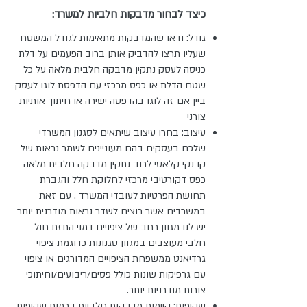
כיצד לבחור מדבקות חלביות למשרד:
גודל: ודאו שהמדבקות מתאימות לגודל המשטח
שעליו תרצו להדביק אותן ברוב הפעמים על דלת
כניסה לעסק נתקין מדבקה חלבית מלאה על כל
שטח הדלת או כפס מרכזי עם הדפסת לוגו לעסק
ביין אם זה לוגו בהדפסה ישירה או חיתוך אותיות
צורני
עיצוב: בחרו עיצוב שיתאים לסגנון המשרדי
שלכם בעסקים בהם מעוניינים לשמר נראות של
קו נקי קלאסי לרוב נתקין מדבקה חלבית מלאה
כפס דקורטיבי מרכזי לחלוקת חלל והגברת
תחושת הפרטיות לעובדי המשרד . עם זאת
במשרדים אשר רוצים לשדר נראות מודרנית יותר
יש לנו מגוון רחב של ציפויים דמוי התזת חול
חלבי מעוצבים במגוון סגנונות כדוגמת ציפוי
גרדיאנט ממשפחת הציפויים המדורגים או ציפוי
עם גרפיקות שונות כולל פסים/ריבועים/וחיתוכי
צורות מודרניות יותר.
שקיפות: קיימות מדבקות חלביות ברמות שקיפות