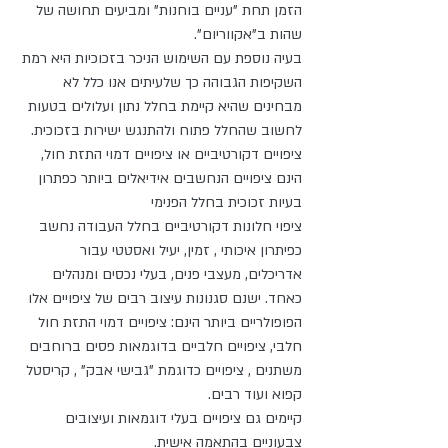
הזמן תחת "עניים בוחנות" ומביעים תחושה של 
שהות ב"אקווריום". 
בעיה נוספת עם השימוש הניכר בזכוכיות היא רמת 
השקיפות הגבוהה כך שלעיתים אנו כלל לא 
מבחינים שהיא קיימת בחלל נתון ועלולים בטעות 
לחשוב שהחלל פתוח ולהתנגש ישירות בזכוכית.
ציפויים דקורטיביים או ציפויים דמוי התזת חול, 
הינם ציפויים הנחשבים אידיאלים ביותר כפתרון 
בעיות זכוכית בחלל הפנימי 
ציפוי חלונות דקורטיביים בחלל העבודה נחשב 
כפיתרון איכותי , זמין, יעיל ואסטטי עבור 
אדריכלים, מעצבי פנים, בעלי נכסים ומנהלים 
כאחד. ישנם סגנונות עיצוב רבים של ציפויים אלו  
הפופולריים ביותר הינם: ציפויים דמוי התזת חול 
חלבי, ציפויים חלביים בדוגמאות פסים ברוחבים 
משתנים , ציפויים כדוגמת "גבישי אבק" , קריסטל 
קפוא ועוד רבים.
קיימים גם ציפויים בעלי דוגמאות ועיצובים 
צבעוניים בהתאמה אישית.