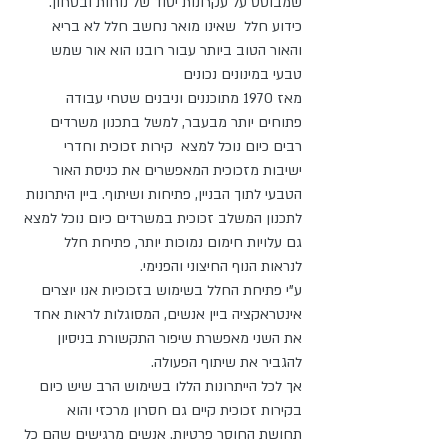
שמבוסס על עקרונות יסוד של נוחות ובטחון.
כידוע חלל  שאינו מואר נחשב חלל לא בריא 
והאור הטוב ביותר עבור רובנו הוא אור שמש 
טבעי במינונים נכונים 
מאז 1970 מתוכננים וניבנים שטחי עבודה 
פתוחים יותר מבעבר, למשל בתכנון משרדים 
רבים כיום נוכל למצא  קירות זכוכית וחדרי 
ישיבות מזכוכית המאפשרים את כניסת האור 
הטבעי לתוך הבניין, פתיחות ושיתוף. ביין היתרונות 
לתכנון המשלב זכוכית במשרדים כיום נוכל למצא 
גם עלויות חימום נמוכות יותר, פתיחת חלל 
לנראות הנוף החיצוני והפנימי.
ע"י פתיחת החלל בשימוש בזכוכיות אנו יוצרים 
אינטראקציה ביין אנשים, המסוגלות לראות אחד 
את השני מאפשרת שיפור התקשורת בניסיון 
להגביר את שיתוף הפעולה.
אך לכל הייתרונות הללו בשימוש הרב שיש כיום 
בקירות זכוכית קיים גם חסרון מרכזי והוא 
תחושת החוסר פרטיות. אנשים מרגישים שהם כל 